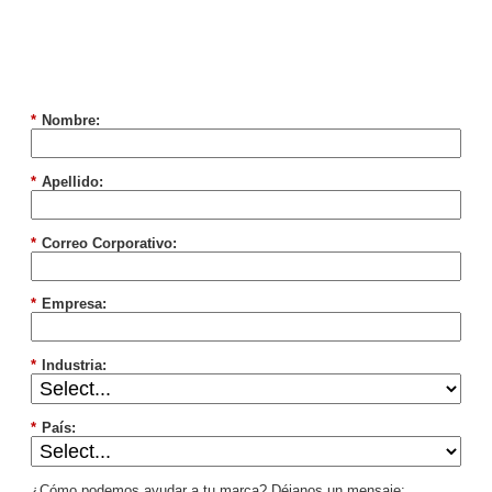
*
Nombre:
*
Apellido:
*
Correo Corporativo:
*
Empresa:
*
Industria:
*
País:
¿Cómo podemos ayudar a tu marca? Déjanos un mensaje: